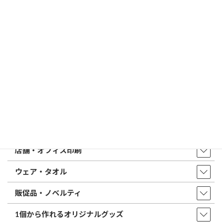
印鑑の書体（古印体・篆書体・印相体・楷書体・行書体）とは？
特徴とフォントの選び方
はんこ屋さん21からのお知らせ一覧 ≫
トップページ
店舗・アクセス
取扱商品・サービス
印鑑・はんこ
店舗・オフィス印刷
ウェア・タオル
販促品・ノベルティ
1個から作れるオリジナルグッズ