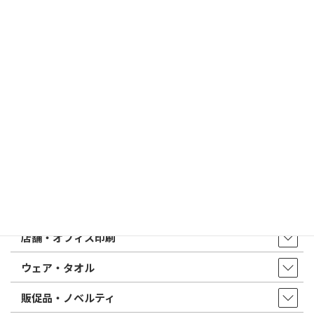
2026/02/13
はんこ屋さん21からのお知らせ
印鑑の書体（古印体・篆書体・印相体・楷書体・行書体）とは？
特徴とフォントの選び方
はんこ屋さん21からのお知らせ一覧 ≫
トップページ
店舗・アクセス
取扱商品・サービス
印鑑・はんこ
店舗・オフィス印刷
ウェア・タオル
販促品・ノベルティ